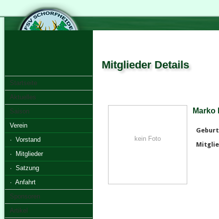
Mitglieder Details
Startseite
Aktuelles
Marko 
Saison
Verein
Geburt
kein Foto
· Vorstand
Mitglie
· Mitglieder
· Satzung
· Anfahrt
Sponsoren
Artikel