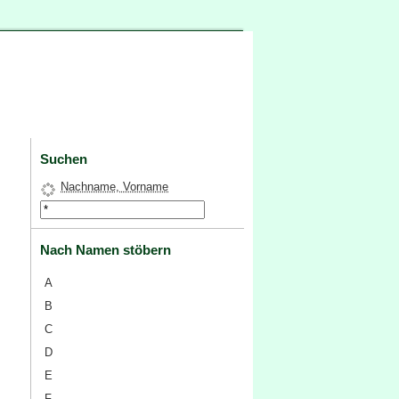
Suchen
Nachname, Vorname
Nach Namen stöbern
A
B
C
D
E
F