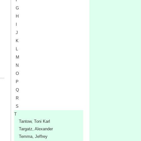
G
H
I
J
K
L
M
N
O
P
Q
R
S
T
Tantow, Toni Karl
Targatz, Alexander
Temma, Jeffrey