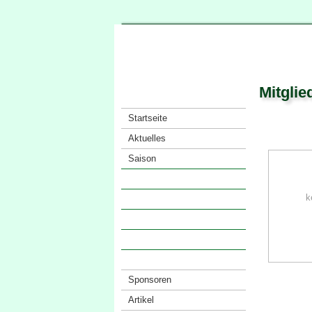
Mitglie
Startseite
Aktuelles
Saison
Verein
k
· Vorstand
· Mitglieder
· Satzung
· Anfahrt
Sponsoren
Artikel