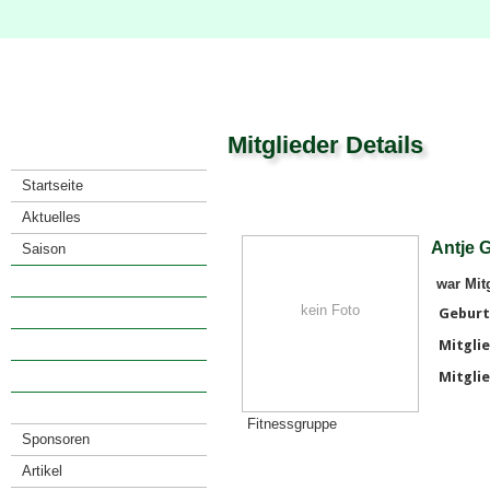
Mitglieder Details
Startseite
Aktuelles
Antje 
Saison
Verein
war Mit
kein Foto
· Vorstand
Geburt
· Mitglieder
Mitglie
· Satzung
Mitglie
· Anfahrt
Fitnessgruppe
Sponsoren
Artikel