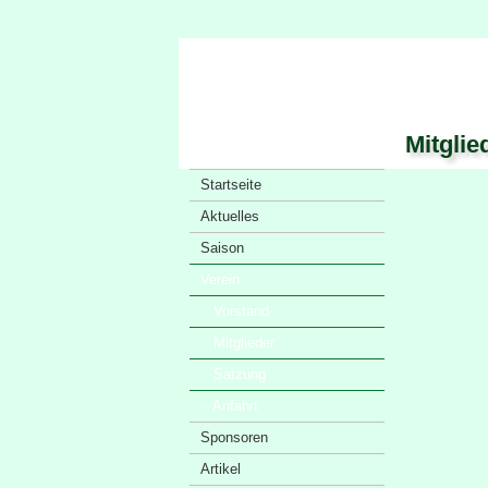
Mitglie
Startseite
Aktuelles
Saison
Verein
· Vorstand
· Mitglieder
· Satzung
· Anfahrt
Sponsoren
Artikel