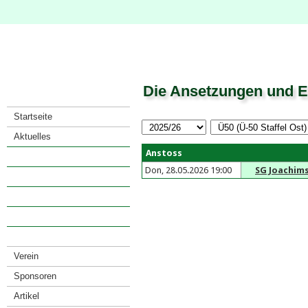
Die Ansetzungen und E
Startseite
Aktuelles
Anstoss
Saison
Don, 28.05.2026 19:00
SG Joachim
· Spielkalender
· Spiele eines Teams
· Mannschaften
· Tabellenarchiv
Verein
Sponsoren
Artikel